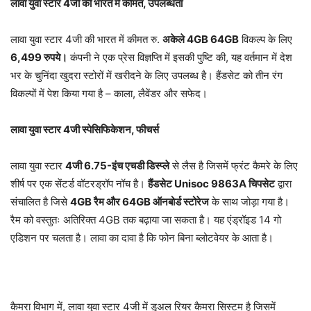
लावा
युवा
स्टार 4
जी
की
भारत
में
कीमत,
उपलब्धता
लावा युवा स्टार 4जी की भारत में कीमत रु.
अकेले 4GB 64GB
विकल्प के लिए
6,499
रुपये।
कंपनी ने एक प्रेस विज्ञप्ति में इसकी पुष्टि की, यह वर्तमान में देश
भर के चुनिंदा खुदरा स्टोरों में खरीदने के लिए उपलब्ध है। हैंडसेट को तीन रंग
विकल्पों में पेश किया गया है – काला, लैवेंडर और सफेद।
लावा
युवा
स्टार 4
जी
स्पेसिफिकेशन,
फीचर्स
लावा युवा स्टार
4
जी 6.75-
इंच
एचडी
डिस्प्ले
से लैस है जिसमें फ्रंट कैमरे के लिए
शीर्ष पर एक सेंटर्ड वॉटरड्रॉप नॉच है।
हैंडसेट Unisoc 9863A
चिपसेट
द्वारा
संचालित है जिसे
4GB
रैम
और 64GB
ऑनबोर्ड
स्टोरेज
के साथ जोड़ा गया है।
रैम को वस्तुतः अतिरिक्त 4GB तक बढ़ाया जा सकता है। यह एंड्रॉइड 14 गो
एडिशन पर चलता है। लावा का दावा है कि फोन बिना ब्लोटवेयर के आता है।
कैमरा विभाग में, लावा युवा स्टार 4जी में डुअल रियर कैमरा सिस्टम है जिसमें