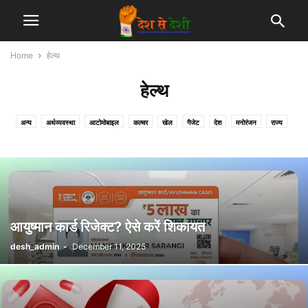
Home
हेल्थ
हेल्थ
अन्य
अर्थव्यवस्था
आटोमोबाइल
कल्चर
खेल
गैजेट
देश
मनोरंजन
राज्य
विदेश
शिक्षा
हेल्थ
आयुष्मान कार्ड रिजेक्ट? ऐसे करें शिकायत
desh_admin
-
December 11, 2025