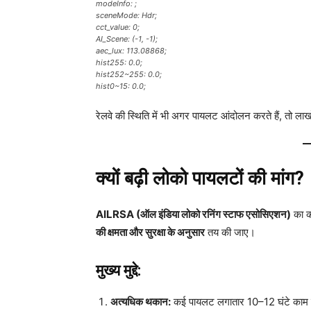
modeInfo: ;
sceneMode: Hdr;
cct_value: 0;
AI_Scene: (-1, -1);
aec_lux: 113.08868;
hist255: 0.0;
hist252~255: 0.0;
hist0~15: 0.0;
रेलवे की स्थिति में भी अगर पायलट आंदोलन करते हैं, तो लाखों
क्यों बढ़ी लोको पायलटों की मांग?
AILRSA (ऑल इंडिया लोको रनिंग स्टाफ एसोसिएशन)
का कह
की क्षमता और सुरक्षा के अनुसार
तय की जाए।
मुख्य मुद्दे:
अत्यधिक थकान:
कई पायलट लगातार 10–12 घंटे काम क