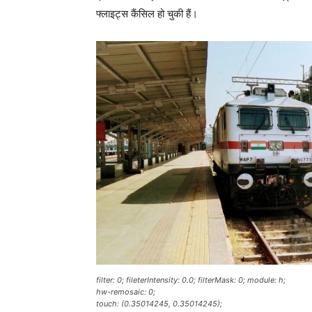
फ्लाइट्स कैंसिल हो चुकी हैं।
filter: 0; fileterIntensity: 0.0; filterMask: 0; module: h;
hw-remosaic: 0;
touch: (0.35014245, 0.35014245);