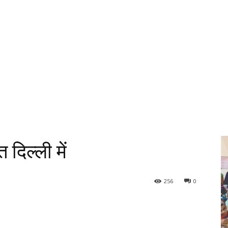
दिल्ली में
256
0