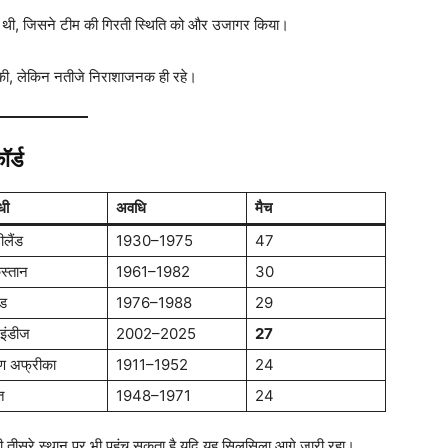
ई थी, जिसने टीम की गिरती स्थिति को और उजागर किया।
श की, लेकिन नतीजे निराशाजनक ही रहे।
र्ड
धी
अवधि
मैच
ीलैंड
1930–1975
47
स्तान
1961–1982
30
ंड
1976–1988
29
टइंडीज
2002–2025
27
िण अफ्रीका
1911–1952
24
त
1948–1971
24
ही तीसरे स्थान पर भी पहुंच सकता है यदि यह सिलसिला आगे जारी रहा।